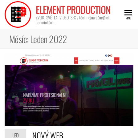
ELEMENT PRODUCTION
ZVUK, SVĚTLA, VIDEO, SFX v těch nejnáročnějších
MENU
podmínkách…
Měsíc:
Leden 2022
NOVÝ WEB
LED