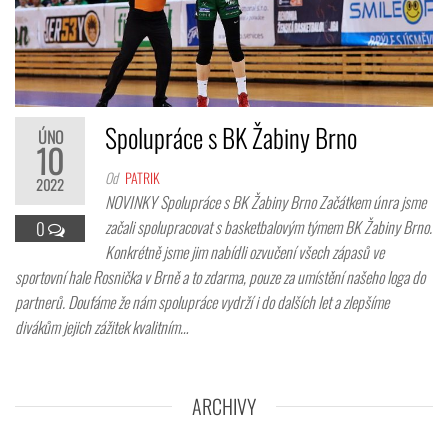
Spolupráce s BK Žabiny Brno
ÚNO
10
Od
PATRIK
2022
NOVINKY Spolupráce s BK Žabiny Brno Začátkem únra jsme
začali spolupracovat s basketbalovým týmem BK Žabiny Brno.
0
Konkrétně jsme jim nabídli ozvučení všech zápasů ve
sportovní hale Rosnička v Brně a to zdarma, pouze za umístění našeho loga do
partnerů. Doufáme že nám spolupráce vydrží i do dalších let a zlepšíme
divákům jejich zážitek kvalitním…
ARCHIVY