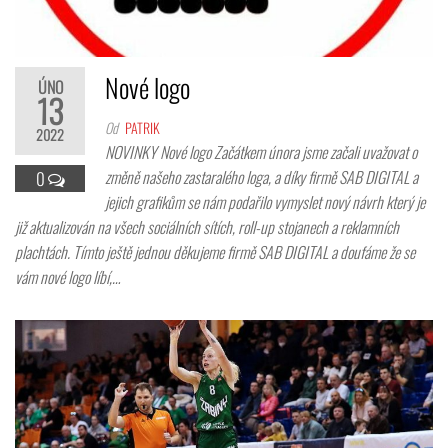
Nové logo
ÚNO
13
Od
PATRIK
2022
NOVINKY Nové logo Začátkem února jsme začali uvažovat o
změně našeho zastaralého loga, a díky firmě SAB DIGITAL a
0
jejich grafikům se nám podařilo vymyslet nový návrh který je
již aktualizován na všech sociálních sítích, roll-up stojanech a reklamních
plachtách. Tímto ještě jednou děkujeme firmě SAB DIGITAL a doufáme že se
vám nové logo líbí,…