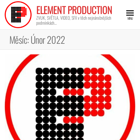
ELEMENT PRODUCTION
ZVUK, SVĚTLA, VIDEO, SFX v těch nejnáročnějších
MENU
podmínkách…
Měsíc:
Únor 2022