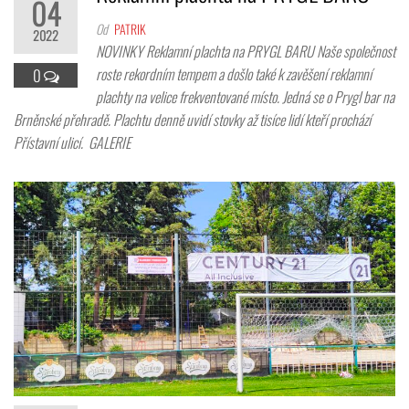
04
Od
PATRIK
2022
NOVINKY Reklamní plachta na PRYGL BARU Naše společnost
roste rekordním tempem a došlo také k zavěšení reklamní
0
plachty na velice frekventované místo. Jedná se o Prygl bar na
Brněnské přehradě. Plachtu denně uvidí stovky až tisíce lidí kteří prochází
Přístavní ulicí. GALERIE