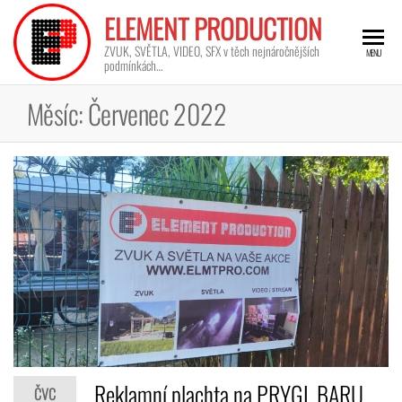
ELEMENT PRODUCTION
ZVUK, SVĚTLA, VIDEO, SFX v těch nejnáročnějších
MENU
podmínkách…
Měsíc:
Červenec 2022
Reklamní plachta na PRYGL BARU
ČVC