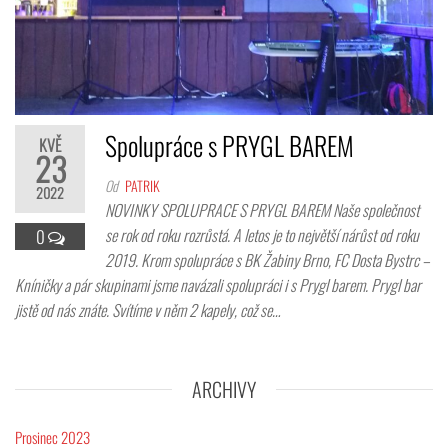
Spolupráce s PRYGL BAREM
KVĚ
23
Od
PATRIK
2022
NOVINKY SPOLUPRACE S PRYGL BAREM Naše společnost
se rok od roku rozrůstá. A letos je to největší nárůst od roku
0
2019. Krom spolupráce s BK Žabiny Brno, FC Dosta Bystrc –
Kníničky a pár skupinami jsme navázali spolupráci i s Prygl barem. Prygl bar
jistě od nás znáte. Svítíme v něm 2 kapely, což se…
ARCHIVY
Prosinec 2023