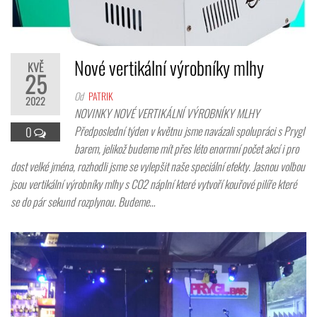
Nové vertikální výrobníky mlhy
KVĚ
25
Od
PATRIK
2022
NOVINKY NOVÉ VERTIKÁLNÍ VÝROBNÍKY MLHY
Předposlední týden v květnu jsme navázali spolupráci s Prygl
0
barem, jelikož budeme mít přes léto enormní počet akcí i pro
dost velké jména, rozhodli jsme se vylepšit naše speciální efekty. Jasnou volbou
jsou vertikální výrobníky mlhy s CO2 náplní které vytvoří kouřové pilíře které
se do pár sekund rozplynou. Budeme…