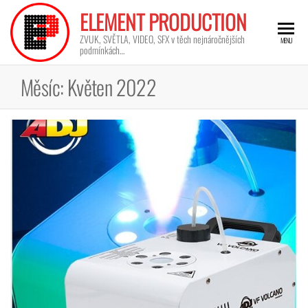
ELEMENT PRODUCTION
ZVUK, SVĚTLA, VIDEO, SFX v těch nejnáročnějších
MENU
podmínkách…
Měsíc:
Květen 2022